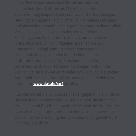
eines Pkw hängen auch vom Fahrstil und anderen
nichttechnischen Faktoren ab. CO
ist das für die
2
Erderwärmung hauptsächlich verantwortliche Treibhausgas.
Die Angaben beziehen sich nicht auf ein einzelnes Fahrzeug
und sind nicht Bestandteil des Angebots, sondern dienen allein
Vergleichszwecken zwischen den verschiedenen
Fahrzeugtypen. Weitere Informationen zum offiziellen
Kraftstoffverbrauch, den offiziellen spezifischen CO
-
2
Emissionen und ggf. zum Stromverbrauch neuer
Personenkraftwagen können dem „Leitfaden über den
Kraftstoffverbrauch, die CO
-Emissionen und den
2
Stromverbrauch neuer Personenkraftwagen“ entnommen
werden, der an allen Verkaufsstellen sowie bei der Deutschen
Automobil Treuhand GmbH (DAT) unentgeltlich erhältlich ist
oder unter
www.dat.de/co2
abrufbar ist.
¹ Es werden nur die CO
-Emissionen angegeben, die durch den
2
Betrieb des PKW entstehen. CO
-Emissionen, die durch die
2
Produktion und Bereitstellung des PKW sowie des Kraftstoffes
bzw. der Energieträger entstehen oder vermieden werden,
werden bei der Ermittlung der CO
-Emissionen gemäß WLTP
2
nicht berücksichtigt.