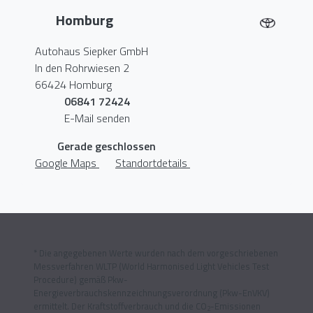
Homburg
Autohaus Siepker GmbH
In den Rohrwiesen 2
66424 Homburg
06841 72424
E-Mail senden
Gerade geschlossen
Google Maps
Standortdetails
* Die angegebenen Werte wurden nach dem vorgeschriebenen
Messverfahren WLTP (World Harmonised Light Vehicles Test
Procedure) gemäß Pkw-
Energieverbrauchskennzeichnungsverordnung (Pkw-EnVKV)
ermittelt. Der Kraftstoffverbrauch und die CO
-Emissionen
2